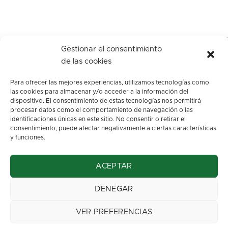
Gestionar el consentimiento
de las cookies
Para ofrecer las mejores experiencias, utilizamos tecnologías como
las cookies para almacenar y/o acceder a la información del
dispositivo. El consentimiento de estas tecnologías nos permitirá
procesar datos como el comportamiento de navegación o las
identificaciones únicas en este sitio. No consentir o retirar el
c/ Los arenales, s/n.
consentimiento, puede afectar negativamente a ciertas características
Oviedo. Asturias
y funciones.
info@floresbegona.es
ACEPTAR
Teléfono: 985 22 45 63
Móvil: 663 37 32 70
DENEGAR
Aviso Legal
::
Política de privacidad
VER PREFERENCIAS
Diseño web:
Eme Digital