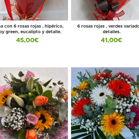
a con 6 rosas rojas , hipérico,
6 rosas rojas , verdes variad
y green, eucalipto y detalle.
detalles.
45,00
€
41,00
€