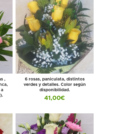
s ,
6 rosas, paniculata, distintos
nca,
verdes y detalles. Color según
 a
disponibilidad.
).
41,00
€