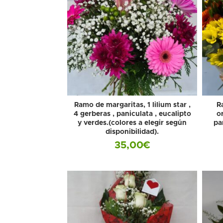
Ramo de margaritas, 1 lilium star ,
R
4 gerberas , paniculata , eucalipto
or
y verdes.(colores a elegir según
pa
disponibilidad).
35,00
€