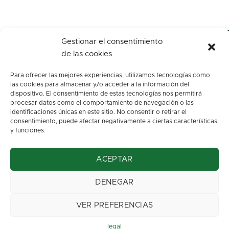
Gestionar el consentimiento
de las cookies
Para ofrecer las mejores experiencias, utilizamos tecnologías como
las cookies para almacenar y/o acceder a la información del
dispositivo. El consentimiento de estas tecnologías nos permitirá
procesar datos como el comportamiento de navegación o las
identificaciones únicas en este sitio. No consentir o retirar el
c/ Los arenales, s/n.
consentimiento, puede afectar negativamente a ciertas características
Oviedo. Asturias
y funciones.
info@floresbegona.es
ACEPTAR
Teléfono: 985 22 45 63
Móvil: 663 37 32 70
DENEGAR
Aviso Legal
::
Política de privacidad
VER PREFERENCIAS
Diseño web:
Eme Digital
legal