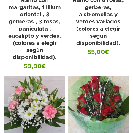
Ramo con
Ramo con 6 rosas,
margaritas, 1 lilium
gerberas,
oriental , 3
alstromelias y
gerberas , 3 rosas,
verdes variados
paniculata ,
(colores a elegir
eucalipto y verdes.
según
(colores a elegir
disponibilidad).
según
55,00
€
disponibilidad).
50,00
€