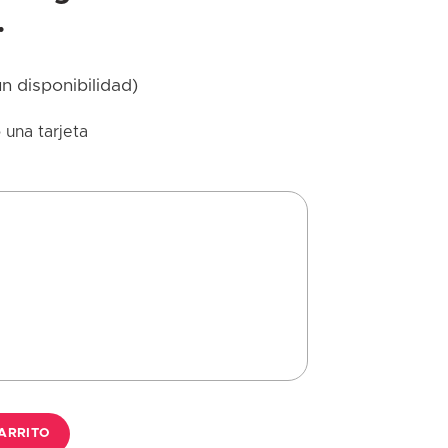
.
ún disponibilidad)
 una tarjeta
as , alstromelias, eucalipto y verdes.(colores a elegir según dispon
ARRITO