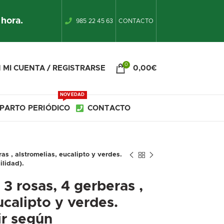
 hora.
985 22 45 63
CONTACTO
0
 MI CUENTA / REGISTRARSE
0,00
€
NOVEDAD
PARTO PERIÓDICO
CONTACTO
as , alstromelias, eucalipto y verdes.
ilidad).
3 rosas, 4 gerberas ,
ucalipto y verdes.
ir según