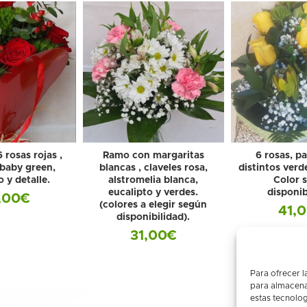
 rosas rojas ,
Ramo con margaritas
6 rosas, pa
 baby green,
blancas , claveles rosa,
distintos verde
o y detalle.
alstromelia blanca,
Color 
eucalipto y verdes.
disponib
,00
€
(colores a elegir según
41,
disponibilidad).
31,00
€
Para ofrecer l
para almacenar
estas tecnolo