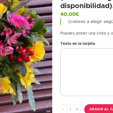
disponibilidad)
40,00
€
(colores a elegir seg
Puedes poner una cinta y o
Texto en la tarjeta
Ramo colorido: 3 rosas, 4 gerber
AÑADIR AL C