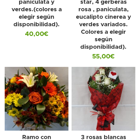
paniculata y
star, 4 gerberas
verdes.(colores a
rosa , paniculata,
elegir según
eucalipto cinerea y
disponibilidad).
verdes variados.
Colores a elegir
40,00
€
según
disponibilidad).
55,00
€
Ramo con
3 rosas blancas