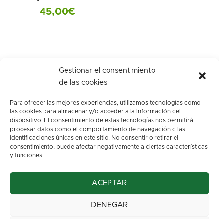
45,00
€
Gestionar el consentimiento
de las cookies
Para ofrecer las mejores experiencias, utilizamos tecnologías como
las cookies para almacenar y/o acceder a la información del
dispositivo. El consentimiento de estas tecnologías nos permitirá
procesar datos como el comportamiento de navegación o las
identificaciones únicas en este sitio. No consentir o retirar el
c/ Los arenales, s/n.
consentimiento, puede afectar negativamente a ciertas características
Oviedo. Asturias
y funciones.
info@floresbegona.es
ACEPTAR
Teléfono: 985 22 45 63
Móvil: 663 37 32 70
DENEGAR