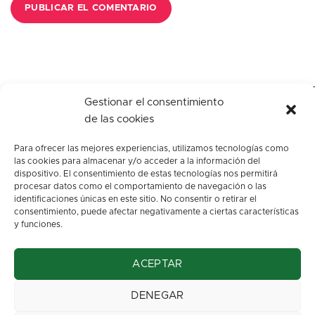
Gestionar el consentimiento
de las cookies
Para ofrecer las mejores experiencias, utilizamos tecnologías como
las cookies para almacenar y/o acceder a la información del
dispositivo. El consentimiento de estas tecnologías nos permitirá
procesar datos como el comportamiento de navegación o las
identificaciones únicas en este sitio. No consentir o retirar el
c/ Los arenales, s/n.
consentimiento, puede afectar negativamente a ciertas características
Oviedo. Asturias
y funciones.
info@floresbegona.es
ACEPTAR
Teléfono: 985 22 45 63
Móvil: 663 37 32 70
DENEGAR