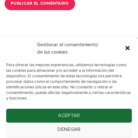
Gestionar el consentimiento
de las cookies
Para ofrecer las mejores experiencias, utilizamos tecnologías como
las cookies para almacenar y/o acceder a la información del
dispositivo. El consentimiento de estas tecnologías nos permitirá
procesar datos como el comportamiento de navegación o las
identificaciones únicas en este sitio. No consentir o retirar el
c/ Los arenales, s/n.
consentimiento, puede afectar negativamente a ciertas características
Oviedo. Asturias
y funciones.
info@floresbegona.es
ACEPTAR
Teléfono: 985 22 45 63
Móvil: 663 37 32 70
DENEGAR