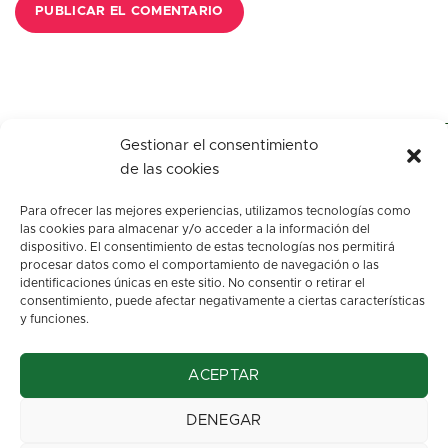
Gestionar el consentimiento
de las cookies
Para ofrecer las mejores experiencias, utilizamos tecnologías como
las cookies para almacenar y/o acceder a la información del
dispositivo. El consentimiento de estas tecnologías nos permitirá
procesar datos como el comportamiento de navegación o las
identificaciones únicas en este sitio. No consentir o retirar el
c/ Los arenales, s/n.
consentimiento, puede afectar negativamente a ciertas características
Oviedo. Asturias
y funciones.
info@floresbegona.es
ACEPTAR
Teléfono: 985 22 45 63
Móvil: 663 37 32 70
DENEGAR