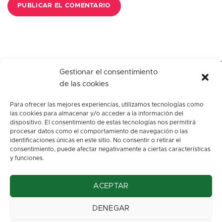
Gestionar el consentimiento
de las cookies
Para ofrecer las mejores experiencias, utilizamos tecnologías como
las cookies para almacenar y/o acceder a la información del
dispositivo. El consentimiento de estas tecnologías nos permitirá
procesar datos como el comportamiento de navegación o las
identificaciones únicas en este sitio. No consentir o retirar el
c/ Los arenales, s/n.
consentimiento, puede afectar negativamente a ciertas características
Oviedo. Asturias
y funciones.
info@floresbegona.es
ACEPTAR
Teléfono: 985 22 45 63
Móvil: 663 37 32 70
DENEGAR