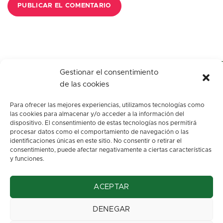
Gestionar el consentimiento
de las cookies
Para ofrecer las mejores experiencias, utilizamos tecnologías como
las cookies para almacenar y/o acceder a la información del
dispositivo. El consentimiento de estas tecnologías nos permitirá
procesar datos como el comportamiento de navegación o las
identificaciones únicas en este sitio. No consentir o retirar el
c/ Los arenales, s/n.
consentimiento, puede afectar negativamente a ciertas características
Oviedo. Asturias
y funciones.
info@floresbegona.es
ACEPTAR
Teléfono: 985 22 45 63
Móvil: 663 37 32 70
DENEGAR