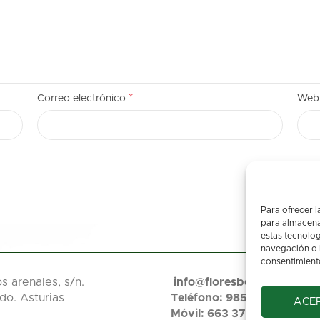
*
Correo electrónico
Web
Para ofrecer l
para almacenar
estas tecnolo
navegación o la
consentimiento
s arenales, s/n.
info@floresbegona.es
do. Asturias
Teléfono: 985 22 45 63
ACE
Móvil: 663 37 32 70