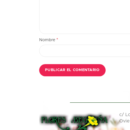
*
Nombre
c/ Lo
Ovie