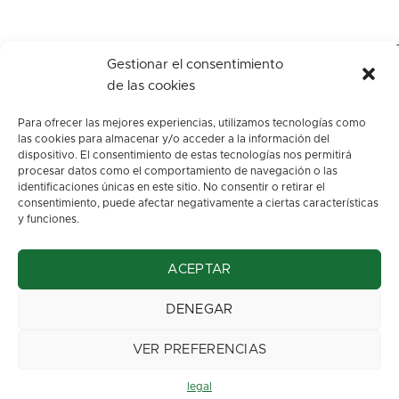
Gestionar el consentimiento
de las cookies
Para ofrecer las mejores experiencias, utilizamos tecnologías como
las cookies para almacenar y/o acceder a la información del
dispositivo. El consentimiento de estas tecnologías nos permitirá
procesar datos como el comportamiento de navegación o las
identificaciones únicas en este sitio. No consentir o retirar el
c/ Los arenales, s/n.
consentimiento, puede afectar negativamente a ciertas características
Oviedo. Asturias
y funciones.
info@floresbegona.es
ACEPTAR
Teléfono: 985 22 45 63
Móvil: 663 37 32 70
DENEGAR
Aviso Legal
::
Política de privacidad
VER PREFERENCIAS
Diseño web:
Eme Digital
legal