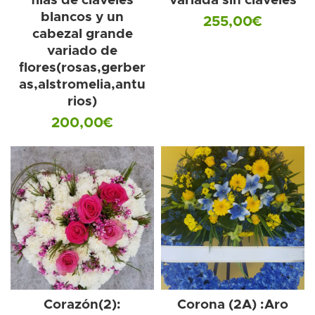
filas de claveles
variada sin claveles
blancos y un
255,00
€
cabezal grande
variado de
flores(rosas,gerber
as,alstromelia,antu
rios)
200,00
€
Corazón(2):
Corona (2A) :Aro