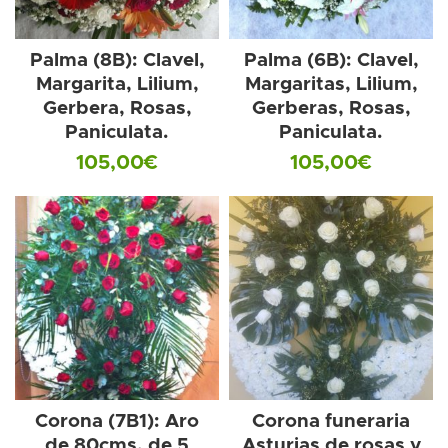
Palma (8B): Clavel,
Palma (6B): Clavel,
Margarita, Lilium,
Margaritas, Lilium,
Gerbera, Rosas,
Gerberas, Rosas,
Paniculata.
Paniculata.
105,00
€
105,00
€
Corona (7B1): Aro
Corona funeraria
de 80cms. de 5
Asturias de rosas y