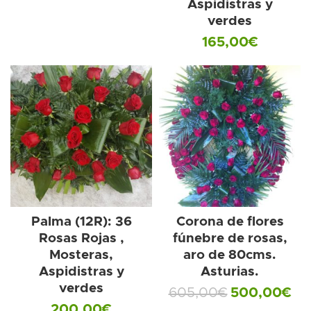
Aspidistras y
verdes
165,00
€
Palma (12R): 36
Corona de flores
Rosas Rojas ,
fúnebre de rosas,
Mosteras,
aro de 80cms.
Aspidistras y
Asturias.
verdes
605,00
€
500,00
€
200,00
€