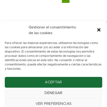
Gestionar el consentimiento
de las cookies
Para ofrecer las mejores experiencias, utilizamos tecnologías como
las cookies para almacenar y/o acceder a la información del
dispositivo. El consentimiento de estas tecnologías nos permitirá
procesar datos como el comportamiento de navegación o las
identificaciones únicas en este sitio. No consentir o retirar el
c/ Los arenales, s/n.
consentimiento, puede afectar negativamente a ciertas características
Oviedo. Asturias
y funciones.
info@floresbegona.es
ACEPTAR
Teléfono: 985 22 45 63
Móvil: 663 37 32 70
DENEGAR
Aviso Legal
::
Política de privacidad
VER PREFERENCIAS