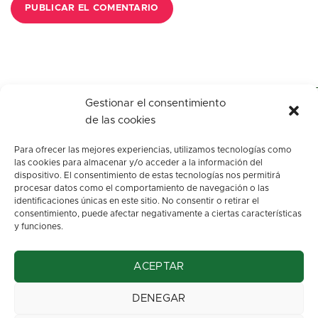
Gestionar el consentimiento
de las cookies
Para ofrecer las mejores experiencias, utilizamos tecnologías como
las cookies para almacenar y/o acceder a la información del
dispositivo. El consentimiento de estas tecnologías nos permitirá
procesar datos como el comportamiento de navegación o las
identificaciones únicas en este sitio. No consentir o retirar el
c/ Los arenales, s/n.
consentimiento, puede afectar negativamente a ciertas características
Oviedo. Asturias
y funciones.
info@floresbegona.es
ACEPTAR
Teléfono: 985 22 45 63
Móvil: 663 37 32 70
DENEGAR